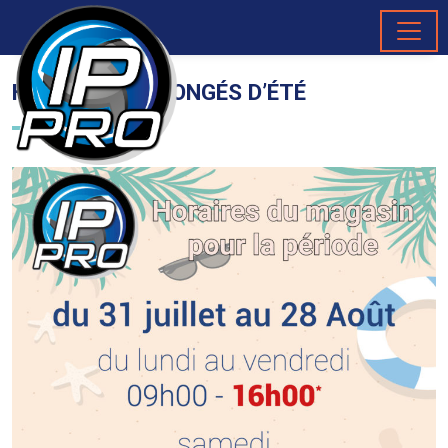
Passer au contenu principal
HORAIRES ET CONGÉS D’ÉTÉ